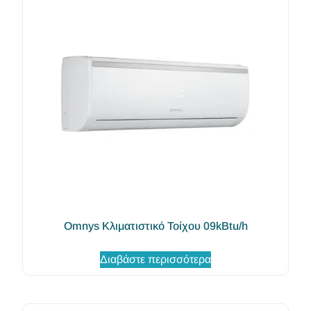
Omnys Κλιματιστικό Τοίχου 09kBtu/h
Διαβάστε περισσότερα