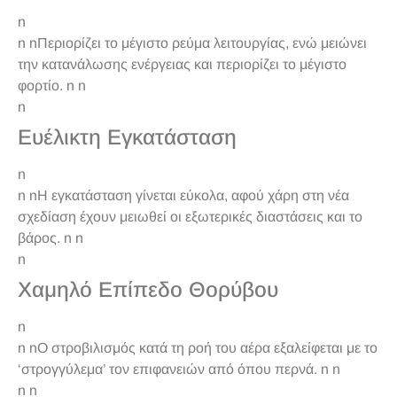
n
n nΠεριορίζει το μέγιστο ρεύμα λειτουργίας, ενώ μειώνει
την κατανάλωσης ενέργειας και περιορίζει το μέγιστο
φορτίο. n n
n
Ευέλικτη Εγκατάσταση
n
n nΗ εγκατάσταση γίνεται εύκολα, αφού χάρη στη νέα
σχεδίαση έχουν μειωθεί οι εξωτερικές διαστάσεις και το
βάρος. n n
n
Χαμηλό Επίπεδο Θορύβου
n
n n
Ο στροβιλισμός κατά τη ροή του αέρα εξαλείφεται με το
‘στρογγύλεμα’ τον επιφανειών από όπου περνά.
n n
n n