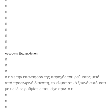
n
n
n
n
n
n
n
n
Αυτόµατη Επανεκκίνηση
n
n
n
n nΜε την επαναφορά της παροχής του ρεύµατος µετά
από προσωρινή διακοπή, το κλιµατιστικό ξεκινά αυτόµατα
µε τις ίδιες ρυθµίσεις που είχε πριν. n n
n
n
n