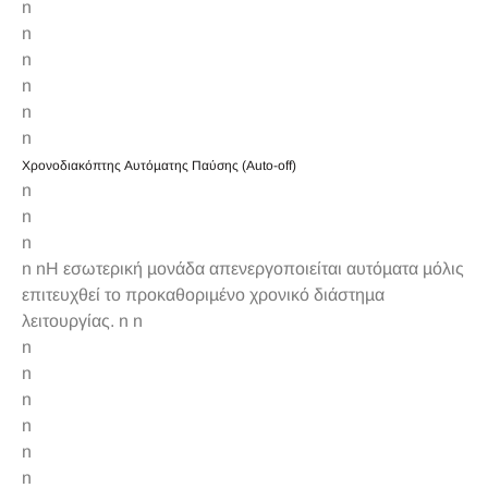
n
n
n
n
n
n
Χρονοδιακόπτης Αυτόµατης Παύσης (Auto-off)
n
n
n
n nΗ εσωτερική µονάδα απενεργοποιείται αυτόµατα µόλις
επιτευχθεί το προκαθοριµένο χρονικό διάστηµα
λειτουργίας. n n
n
n
n
n
n
n