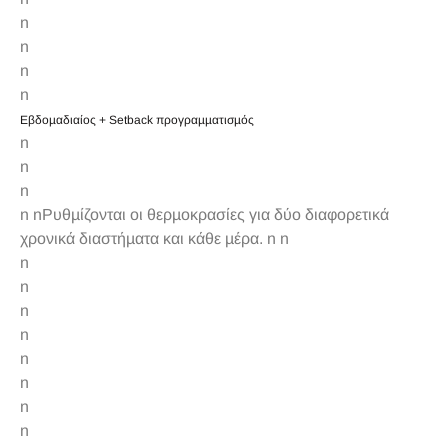
n
n
n
n
Εβδοµαδιαίος + Setback προγραµµατισµός
n
n
n
n nΡυθµίζονται οι θερµοκρασίες για δύο διαφορετικά
χρονικά διαστήµατα και κάθε µέρα. n n
n
n
n
n
n
n
n
n