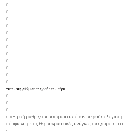
n
n
n
n
n
n
n
n
n
n
n
n
Αυτόµατη ρύθµιση της ροής του αέρα
n
n
n
n nΗ ροή ρυθµίζεται αυτόµατα από τον µικροϋπολογιστή
σύµφωνα µε τις θερµοκρασιακές ανάγκες του χώρου. n n
n