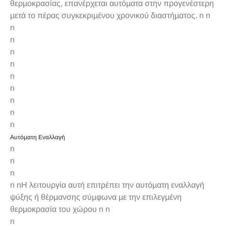
θερµοκρασίας, επανέρχεται αυτόµατα στην προγενέστερη
µετά το πέρας συγκεκριµένου χρονικού διαστήµατος. n n
n
n
n
n
n
n
n
n
n
Αυτόµατη Εναλλαγή
n
n
n
n nΗ λειτουργία αυτή επιτρέπει την αυτόµατη εναλλαγή
ψύξης ή θέρµανσης σύµφωνα µε την επιλεγµένη
θερµοκρασία του χώρου n n
n