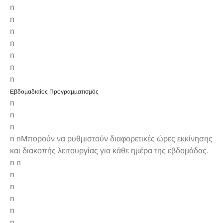
n
n
n
n
n
n
n
Εβδοµαδιαίος Προγραµµατισµός
n
n
n
n nΜπορούν να ρυθµιστούν διαφορετικές ώρες εκκίνησης
και διακοπής λειτουργίας για κάθε ηµέρα της εβδοµάδας.
n n
n
n
n
n
n