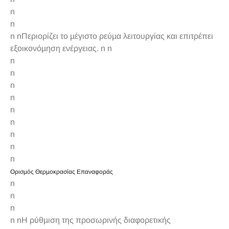
n
n
n nΠεριορίζει το µέγιστο ρεύµα λειτουργίας και επιτρέπει
εξοικονόµηση ενέργειας. n n
n
n
n
n
n
n
n
n
n
Ορισµός Θερµοκρασίας Επαναφοράς
n
n
n
n nΗ ρύθµιση της προσωρινής διαφορετικής