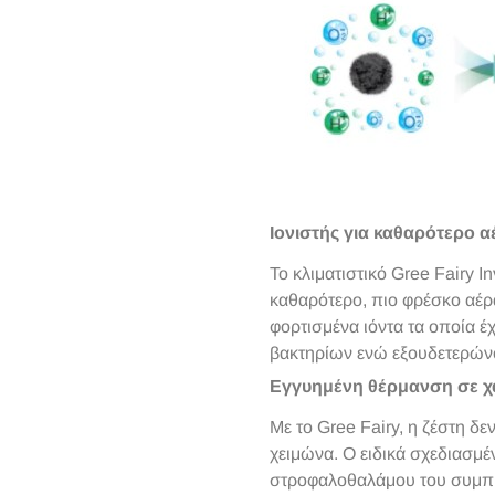
Ιονιστής για καθαρότερο α
Το κλιματιστικό Gree Fairy I
καθαρότερο, πιο φρέσκο ​​αέρ
φορτισμένα ιόντα τα οποία 
βακτηρίων ενώ εξουδετερώνο
Εγγυημένη θέρμανση σε χ
Με το Gree Fairy, η ζέστη δε
χειμώνα. Ο ειδικά σχεδιασμέ
στροφαλοθαλάμου του συμπιε