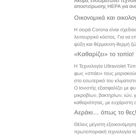
Ακόμα, ενσωματώνει τεχνολογί
αποστείρωσης HEPA για ανα
Οικονομικά και οικολο
Η σειρά Corona είναι σχεδια
λειτουργικό κόστος. Για να 
ψύξη και θέρμανση-θερμή ζώ
«Καθαρίζει» το τοπίο!
Η Τεχνολογία Ultraviolet Τύ
φως «σπάει» τους μοριακού
στο εσωτερικό του κλιματισ
Ο Ιονιστής εξασφαλίζει με 
μικροβίων, βακτηρίων, ιών, 
καθαριότητας, με ευχάριστη
Αεράκι… όπως το θες
Θέλεις μέγιστη εξοικονόμηση
πρωτοποριακή τεχνολογία το