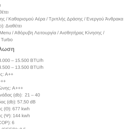
ι
έτει
ης / Kαθαρισμού Αέρα / Τριπλής Δράσης / Ενεργού Άνθρακα
): Διαθέτει
 Menu / Αθόρυβη Λειτουργία / Αισθητήρας Κίνησης /
 Turbo
άλωση
3.000 – 15.500 BTU/h
4.500 – 13.500 BTU/h
ς: Α++
+++
ώνης: A+++
άδας (db): 21 – 40
ς (db): 57,50 dB
ς (Θ): 677 kwh
ς (Ψ): 144 kwh
COP): 6