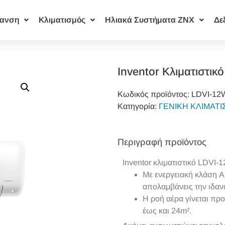
ανση
Κλιματισμός
Ηλιακά Συστήματα ΖΝΧ
Δε
Inventor Κλιματιστικ
Κωδικός προϊόντος:
LDVI‐12
Κατηγορία:
ΓΕΝΙΚΗ ΚΛΙΜΑΤ
Περιγραφή προϊόντος
Inventor κλιματιστικό LDVI
Με ενεργειακή κλάση Α
απολαμβάνεις την ιδαν
Η ροή αέρα γίνεται προ
έως και 24m².