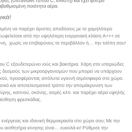
ες (Ultraviolet τύπου C, ιονιστή) και έχει φίλτρο
βαθμισμένη ποιότητα αέρα.
γικά!
σμένη να παρέχει άριστες αποδόσεις με το χαμηλότερο
επωφελείσαι από την υψηλότερη ενεργειακή κλάση Α+++ σε
νη, χωρίς να επιβαρύνεις το περιβάλλον ή… την τσέπη σου!
που C εξουδετερώνει ιούς και βακτήρια. Χάρη στο υπεριώδες
ς δεσμούς των μικροοργανισμών που μπορεί να υπάρχουν
τικού, προσφέροντας απόλυτα υγιεινή ατμόσφαιρα στο χώρο.
φυσικό και αποτελεσματικό τρόπο την απομάκρυνση των
γύρης, καπνού, σκόνης, οσμές κλπ. και παρέχει αέρα υψηλής
 αίσθηση φρεσκάδας.
!
 ενέργειας και ιδανική θερμοκρασία στο χώρο σου; Με την
υ αισθητήρα κίνησης είναι… ευκολά-κι! Ρύθμισε την