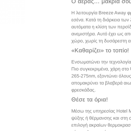
Ο αέρας… μακριά σου
Η λειτουργία Breeze Away φρ
εσένα. Κατά τη διάρκεια των
αυτόματα η κλίση των περσίδ
ανεμιστήρα. Αυτό έχει ως α
χώρο, χωρίς τη δυσάρεστη α
«Καθαρίζει» το τοπίο!
Ενσωματώνει την τεχνολογία U
Πιο συγκεκριμένα, χάρη στο
265-275nm, εξοντώνει όλους 
απομακρύνει τα βλαβερά αι
φρεσκάδας.
Θέσε τα όρια!
Μέσω της υπηρεσίας Hotel Me
ψύξης ή θέρμανσης και στη συ
επιλογή ακραίων θερμοκρασι