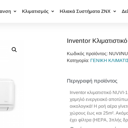
ανση
Κλιματισμός
Ηλιακά Συστήματα ΖΝΧ
Δε
Inventor Κλιματιστικ
Κωδικός προϊόντος:
ΝUVI/N
Κατηγορία:
ΓΕΝΙΚΗ ΚΛΙΜΑΤ
Περιγραφή προϊόντος
Inventor κλιματιστικό NUV
χαμηλό ενεργειακό αποτύπωμα
οικολογικά! Η ροή αέρα γίνετ
χώρους έως και 25m². Ακόμα,
έχει φίλτρα (HEPA, 3πλής δρ