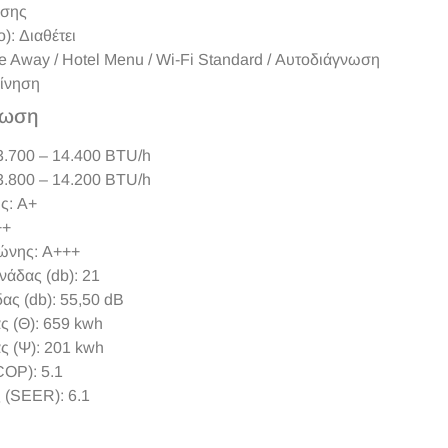
άσης
): Διαθέτει
e Away / Hotel Menu / Wi-Fi Standard / Αυτοδιάγνωση
ίνηση
λωση
3.700 – 14.400 BTU/h
3.800 – 14.200 BTU/h
ς: Α+
++
ώνης: A+++
άδας (db): 21
ς (db): 55,50 dB
ς (Θ): 659 kwh
ς (Ψ): 201 kwh
COP): 5.1
 (SEER): 6.1