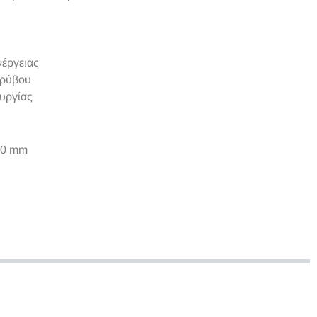
έργειας
ορύβου
υργίας
30 mm