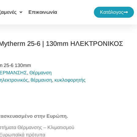
ξαμενές
Επικοινωνία
Κατάλογος
ytherm 25-6 | 130mm ΗΛΕΚΤΡΟΝΙΚΟΣ
rm 25-6 130mm
ΘΕΡΜΑΝΣΗΣ
,
Θέρμανση
ηλεκτρονικός
,
θέρμανση
,
κυκλοφορητής
τασκευασμένο στην Ευρώπη.
υστήματα Θέρμανσης – Κλιματισμού
α Ευρωπαϊκά πρότυπα