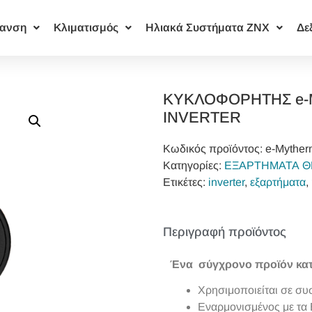
ανση
Κλιματισμός
Ηλιακά Συστήματα ΖΝΧ
Δε
ΚΥΚΛΟΦΟΡΗΤΗΣ e-M
INVERTER
Κωδικός προϊόντος:
e-Mythe
Κατηγορίες:
ΕΞΑΡΤΗΜΑΤΑ 
Ετικέτες:
inverter
,
εξαρτήματα
,
Περιγραφή προϊόντος
Ένα σύγχρονο προϊόν κα
Χρησιμοποιείται σε σ
Εναρμονισμένος με τ