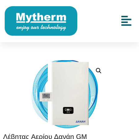
Λέβητας Αερίου Δανάη GM