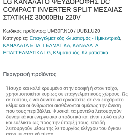
LG ΚΑΝΑΛΑΤΟ ΨΕΥΔΟΡΟΦΗΣ DC
COMPACT INVERTER SPLIT ΜΕΣΑΙΑΣ
ΣΤΑΤΙΚΗΣ 30000Btu 220V
Κωδικός προϊόντος:
UM30F.N10 / UUB1.U20
Κατηγορίες:
Επαγγελματικός κλιματισμός - Ημικεντρικά
,
ΚΑΝΑΛΑΤΑ ΕΠΑΓΓΕΛΜΑΤΙΚΑ
,
ΚΑΝΑΛΑΤΑ
ΕΠΑΓΓΕΛΜΑΤΙΚΑ LG
,
Κλιματισμός
,
Κλιματιστικά
Περιγραφή προϊόντος
Ήσυχο και καλά κρυμμένο στην οροφή ή στον τοίχο,
χρησιμοποιείται κυρίως σε επαγγελματικούς χώρους. Ως
εκ τούτου, είναι δυνατό να εργαστείτε σε ένα ευχάριστο
κλίμα και οι άνθρωποι αισθάνονται αμέσως την άνεση
που τους περιβάλλει. Φυσικά, τα μοντέλα λειτουργούν
δυναμικά και ενεργειακά αποδοτικά και είναι πολύ απλά
και ευέλικτα ως προς την ύπαρξή τους, επειδή
λειτουργούν μέσω της λειτουργίας ελέγχου του όγκου
αέρα με στατική πίεση.