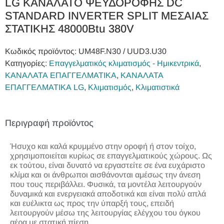
LG ΚΑΝΑΛΑΤΟ ΨΕΥΔΟΡΟΦΗΣ DC
STANDARD INVERTER SPLIT ΜΕΣΑΙΑΣ
ΣΤΑΤΙΚΗΣ 48000Btu 380V
Κωδικός προϊόντος:
UM48F.N30 / UUD3.U30
Κατηγορίες:
Επαγγελματικός κλιματισμός - Ημικεντρικά
,
ΚΑΝΑΛΑΤΑ ΕΠΑΓΓΕΛΜΑΤΙΚΑ
,
ΚΑΝΑΛΑΤΑ
ΕΠΑΓΓΕΛΜΑΤΙΚΑ LG
,
Κλιματισμός
,
Κλιματιστικά
Περιγραφή προϊόντος
Ήσυχο και καλά κρυμμένο στην οροφή ή στον τοίχο,
χρησιμοποιείται κυρίως σε επαγγελματικούς χώρους. Ως
εκ τούτου, είναι δυνατό να εργαστείτε σε ένα ευχάριστο
κλίμα και οι άνθρωποι αισθάνονται αμέσως την άνεση
που τους περιβάλλει. Φυσικά, τα μοντέλα λειτουργούν
δυναμικά και ενεργειακά αποδοτικά και είναι πολύ απλά
και ευέλικτα ως προς την ύπαρξή τους, επειδή
λειτουργούν μέσω της λειτουργίας ελέγχου του όγκου
αέρα με στατική πίεση.