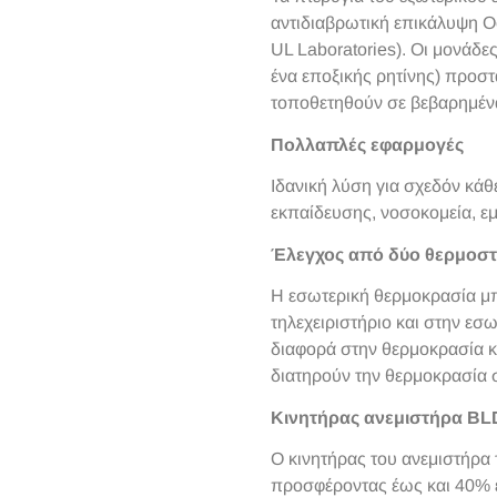
αντιδιαβρωτική επικάλυψη O
UL Laboratories). Οι μονάδε
ένα εποξικής ρητίνης) προσ
τοποθετηθούν σε βεβαρημένα
Πολλαπλές εφαρμογές
Ιδανική λύση για σχεδόν κάθ
εκπαίδευσης, νοσοκομεία, εμ
Έλεγχος από δύο θερμοστ
Η εσωτερική θερμοκρασία μπ
τηλεχειριστήριο και στην εσ
διαφορά στην θερμοκρασία κ
διατηρούν την θερμοκρασία σ
Κινητήρας ανεμιστήρα B
Ο κινητήρας του ανεμιστήρα 
προσφέροντας έως και 40% ε