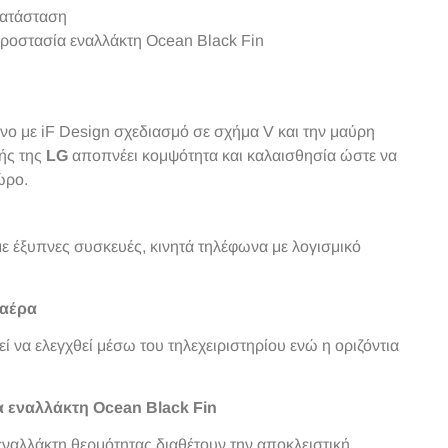
κατάσταση
προστασία εναλλάκτη Οcean Black Fin
νο με iF Design σχεδιασμό σε σχήμα V και την μαύρη
ής της
LG
αποπνέει κομψότητα και καλαισθησία ώστε να
 χώρο.
 με έξυπνες συσκευές, κινητά τηλέφωνα με λογισμικό
 αέρα
ί να ελεγχθεί μέσω του τηλεχειριστηρίου ενώ η οριζόντια
 εναλλάκτη Ocean Black Fin
εναλλάκτη θερμότητας διαθέτουν την αποκλειστική