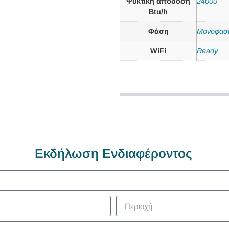
Ψυκτική απόδοση
24000
Btu/h
Φάση
Μονοφασ
WiFi
Ready
Εκδήλωση Ενδιαφέροντος