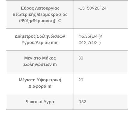
Εύρος Λειτουργίας
-15~50/-20~24
Εξωτερικής Θερμοκρασίας
(Ψύξη/Θέρμανση) ℃
Διάμετρος Σωληνώσεων
Φ6.35(1/4’‘)/
Υγρού/Αερίου mm
Φ12.7(1/2’‘)
Μέγιστο Μήκος
30
Σωληνώσεων m
Μέγιστη Υψομετρική
20
Διαφορά m
Ψυκτικό Υγρό
R32