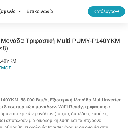
ξαμενές
Επικοινωνία
Κατάλογος
κή Μονάδα Τριφασική Multi PUMY-P140YKM
×8)
140YKM
ΙΣΜΟΣ
P140YKM, 58.000 Btu/h, Εξωτερική Μονάδα Multi Inverter,
ρι 8 εσωτερικών μονάδων, WiFI Ready, τριφασική.
n
κάμα εσωτερικών μονάδων (τοίχου, δαπέδου, κασέτες,
) αποτελούν μία οικονομική λύση και ταυτόχρονα
ν αθόρυβη τεχνολογία Inverter έχουμε οικονομία στην