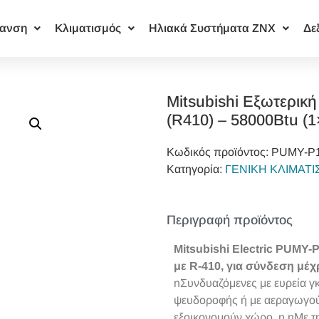
ανση
Κλιματισμός
Ηλιακά Συστήματα ΖΝΧ
Δε
Mitsubishi Εξωτερι
(R410) – 58000Btu (1
Κωδικός προϊόντος:
PUMY-P
Κατηγορία:
ΓΕΝΙΚΗ ΚΛΙΜΑΤ
Περιγραφή προϊόντος
Mitsubishi Electric PUMY-
με R-410, για σύνδεση μέχ
nΣυνδυαζόμενες με ευρεία γ
ψευδοροφής ή με αεραγωγούς
εξοικονομούν χώρο. n nΜε τη