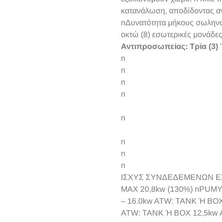
κατανάλωση, αποδίδοντας αν
nΔυνατότητα μήκους σωληνώ
οκτώ (8) εσωτερικές μονάδες
Αντιπροσωπείας: Τρία (3)
n
n
n
n
n
n
n
n
IΣΧΥΣ ΣΥΝΔΕΔΕΜΕΝΩΝ ΕΣ
MAX 20,8kw (130%) nPUMY
– 16.0kw ATW: TANK Ή BOX
ATW: TANK Ή BOX 12,5kw 