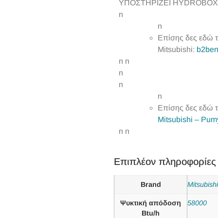
ΥΠΟΣΤΗΡΙΖΕΙ HYDROBO
n
n
Επίσης δες εδώ τ
Mitsubishi:
b2ben
n n
n
n
n
Επίσης δες εδώ τ
Mitsubishi – Pum
n n
Επιπλέον πληροφορίες
Brand
Mitsubishi
Ψυκτική απόδοση
58000
Btu/h