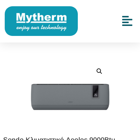
Sendo Κλιματιστικό Aeolos 9000Btu –