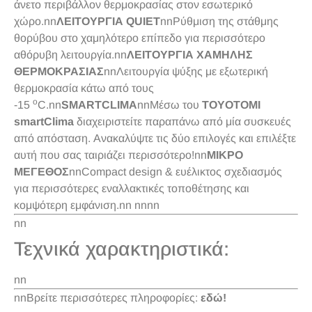
άνετο περιβάλλον θερμοκρασίας στον εσωτερικό
χώρο.nn
ΛΕΙΤΟΥΡΓΙΑ QUIET
nnΡύθμιση της στάθμης
θορύβου στο χαμηλότερο επίπεδο για περισσότερο
αθόρυβη λειτουργία.nn
ΛΕΙΤΟΥΡΓΙΑ ΧΑΜΗΛΗΣ
ΘΕΡΜΟΚΡΑΣΙΑΣ
nnΛειτουργία ψύξης με εξωτερική
θερμοκρασία κάτω από τους
o
-15
C.nn
SMARTCLIMA
nnΜέσω του
TOYOTOMI
smartClima
διαχειριστείτε παραπάνω από μία συσκευές
από απόσταση. Ανακαλύψτε τις δύο επιλογές και επιλέξτε
αυτή που σας ταιριάζει περισσότερο!nn
ΜΙΚΡΟ
ΜΕΓΕΘΟΣ
nnCompact design & ευέλικτος σχεδιασμός
για περισσότερες εναλλακτικές τοποθέτησης και
κομψότερη εμφάνιση.nn nn
nn
nn
Τεχνικά χαρακτηριστικά:
nn
nnΒρείτε περισσότερες πληροφορίες:
εδώ!