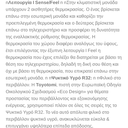
n
Λειτουργία I Sense/Feel
n nΣτην κλιματιστική μονάδα
υπάρχουν 2 αισθητήρες θερμοκρασίας. Ο ένας βρίσκεται
επάνω στην εσωτερική μονάδα και καθορίζει την
προεπιλεγμένη θερμοκρασία και ο δεύτερος βρίσκεται
επάνω στο τηλεχειριστήριο και προσφέρει τη δυνατότητα
της εναλλακτικής ρύθμισης θερμοκρασίας. Η
θερμοκρασία του χώρου διαφέρει αναλόγως του ύψους,
έτσι επιλέγοντας την έξυπνη λειτουργία I Feel η
θερμοκρασία που έχεις επιλέξει θα διατηρείται με βάσει τη
θέση του τηλεχειριστηρίου, δηλαδή τη δική σου θέση και
όχι με βάσει τη θερμοκρασία, που επικρατεί επάνω στην
εσωτερική μονάδα. n n
Ψυκτικό Υγρό R32:
n nΦιλικό στο
περιβάλλον. Η
Toyotomi
, πιστή στην Ευρωπαϊκή Οδηγία
Οικολογικού Σχεδιασμού «Eco Design» για θέματα
προστασίας του περιβάλλοντος και εξοικονόμησης
ενέργειας, χρησιμοποιεί πλέον σε όλες τις σειρές της το
Ψυκτικό Υγρό R32. Το νέο αυτό απόλυτα φιλικό στο
περιβάλλον ψυκτικό υγρό, ανακυκλώνεται εύκολα &
επιτυγχάνει υψηλότερα επίπεδα απόδοσης,