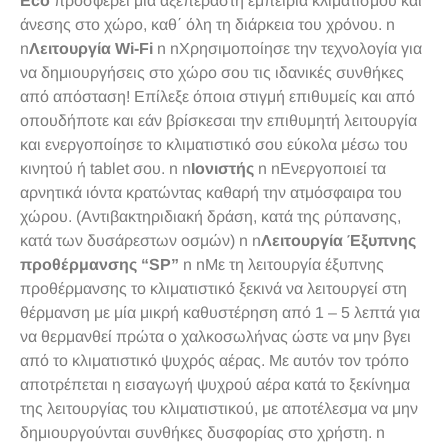
Eco
προσφέρει μία αξεπέραστη εμπειρία κλιματισμού και
άνεσης στο χώρο, καθ΄ όλη τη διάρκεια του χρόνου. n
n
Λειτουργία Wi-Fi
n nΧρησιμοποίησε την τεχνολογία για
να δημιουργήσεις στο χώρο σου τις ιδανικές συνθήκες
από απόσταση! Επίλεξε όποια στιγμή επιθυμείς και από
οπουδήποτε και εάν βρίσκεσαι την επιθυμητή λειτουργία
και ενεργοποίησε το κλιματιστικό σου εύκολα μέσω του
κινητού ή tablet σου. n n
Ιονιστής
n nΕνεργοποιεί τα
αρνητικά ιόντα κρατώντας καθαρή την ατμόσφαιρα του
χώρου. (Αντιβακτηριδιακή δράση, κατά της ρύπανσης,
κατά των δυσάρεστων οσμών) n n
Λειτουργία Έξυπνης
προθέρμανσης “SP”
n nΜε τη λειτουργία έξυπνης
προθέρμανσης το κλιματιστικό ξεκινά να λειτουργεί στη
θέρμανση με μία μικρή καθυστέρηση από 1 – 5 λεπτά για
να θερμανθεί πρώτα ο χαλκοσωλήνας ώστε να μην βγει
από το κλιματιστικό ψυχρός αέρας. Με αυτόν τον τρόπο
αποτρέπεται η εισαγωγή ψυχρού αέρα κατά το ξεκίνημα
της λειτουργίας του κλιματιστικού, με αποτέλεσμα να μην
δημιουργούνται συνθήκες δυσφορίας στο χρήστη. n