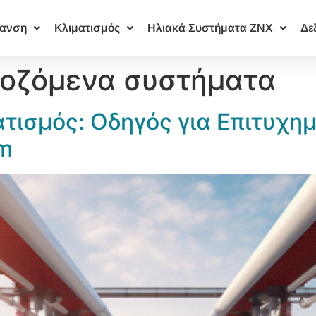
ανση
Κλιματισμός
Ηλιακά Συστήματα ΖΝΧ
Δε
οζόμενα συστήματα
τισμός: Οδηγός για Επιτυχημ
rm