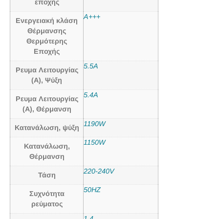
εποχής
A+++
Ενεργειακή κλάση
Θέρμανσης
Θερμότερης
Εποχής
5.5A
Ρευμα Λειτουργίας
(Α), Ψύξη
5.4A
Ρευμα Λειτουργίας
(Α), Θέρμανση
1190W
Κατανάλωση, ψύξη
1150W
Κατανάλωση,
Θέρμανση
220-240V
Τάση
50HZ
Συχνότητα
ρεύματος
1.4