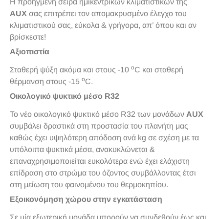
Η προηγμένη σειρά ημικεντρικών κλιματιστικών της
AUX
σας επιτρέπει τον απομακρυσμένο έλεγχο του
κλιματιστικού σας, εύκολα & γρήγορα, απ’ όπου και αν
βρίσκεστε!
Αξιοπιστία
o
Σταθερή ψύξη ακόμα και στους -10
C και σταθερή
o
θέρμανση στους -15
C.
Οικολογικό ψυκτικό μέσο R32
Το νέο οικολογικό ψυκτικό μέσο R32 των μονάδων
AUX
συμβάλει δραστικά στη προστασία του πλανήτη μας
καθώς έχει υψηλότερη απόδοση ανά kg σε σχέση με τα
υπόλοιπα ψυκτικά μέσα, ανακυκλώνεται &
επαναχρησιμοποιείται ευκολότερα ενώ έχει ελάχιστη
επίδραση στο στρώμα του όζοντος συμβάλλοντας έτσι
στη μείωση του φαινομένου του θερμοκηπίου.
Εξοικονόμηση χώρου στην εγκατάσταση
Σε μία εξωτερική μονάδα μπορούν να συνδεθούν έως και