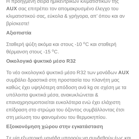
Η προηγμένη σειρά ημικεντρικών κλιματιστικών της
AUX
σας επιτρέπει τον απομακρυσμένο έλεγχο του
κλιματιστικού σας, εύκολα & γρήγορα, απ’ όπου και αν
βρίσκεστε!
Αξιοπιστία
o
Σταθερή ψύξη ακόμα και στους -10
C και σταθερή
o
θέρμανση στους -15
C.
Οικολογικό ψυκτικό μέσο R32
Το νέο οικολογικό ψυκτικό μέσο R32 των μονάδων
AUX
συμβάλει δραστικά στη προστασία του πλανήτη μας
καθώς έχει υψηλότερη απόδοση ανά kg σε σχέση με τα
υπόλοιπα ψυκτικά μέσα, ανακυκλώνεται &
επαναχρησιμοποιείται ευκολότερα ενώ έχει ελάχιστη
επίδραση στο στρώμα του όζοντος συμβάλλοντας έτσι
στη μείωση του φαινομένου του θερμοκηπίου.
Εξοικονόμηση χώρου στην εγκατάσταση
Σε μία εξωτερική μονάδα μπορούν να συνδεθούν έως και