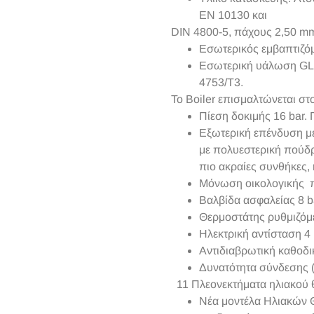
EN 10130 και
DIN 4800-5, πάχους 2,50 mm
Εσωτερικός εμβαπτιζόμ
Εσωτερική υάλωση GL
4753/T3.
Το Boiler επισμαλτώνεται στ
Πίεση δοκιμής 16 bar. Π
Εξωτερική επένδυση μ
με πολυεστερική πούδρ
πιο ακραίες συνθήκες,
Μόνωση οικολογικής π
Βαλβίδα ασφαλείας 8 b
Θερμοστάτης ρυθμιζόμ
Ηλεκτρική αντίσταση 4
Αντιδιαβρωτική καθοδι
Δυνατότητα σύνδεσης (
11
Πλεονεκτήματα ηλιακού 
Νέα μοντέλα Ηλιακών