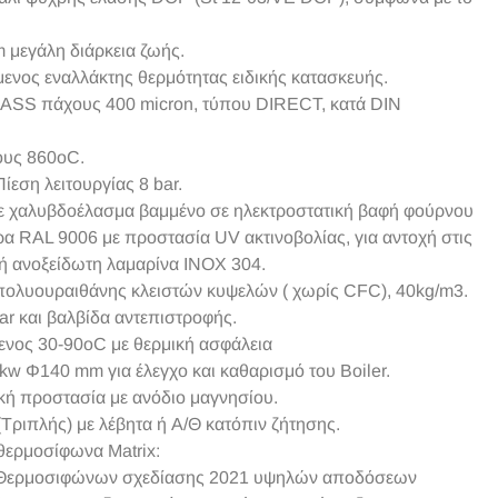
 μεγάλη διάρκεια ζωής.
ενος εναλλάκτης θερμότητας ειδικής κατασκευής.
ASS πάχους 400 micron, τύπου DIRECT, κατά DIN
ους 860
ο
C.
ίεση λειτουργίας 8 bar.
ε χαλυβδοέλασμα βαμμένο σε ηλεκτροστατική βαφή φούρνου
α RAL 9006 με προστασία UV ακτινοβολίας, για αντοχή στις
 ή ανοξείδωτη λαμαρίνα INOX 304.
ολυουραιθάνης κλειστών κυψελών ( χωρίς CFC), 40kg/m
3
.
ar και βαλβίδα αντεπιστροφής.
ενος 30-90
ο
C με θερμική ασφάλεια
 kw Φ140 mm για έλεγχο και καθαρισμό του Boiler.
κή προστασία με ανόδιο μαγνησίου.
Τριπλής) με λέβητα ή Α/Θ κατόπιν ζήτησης.
θερμοσίφωνα Matrix:
 Θερμοσιφώνων σχεδίασης 2021 υψηλών αποδόσεων