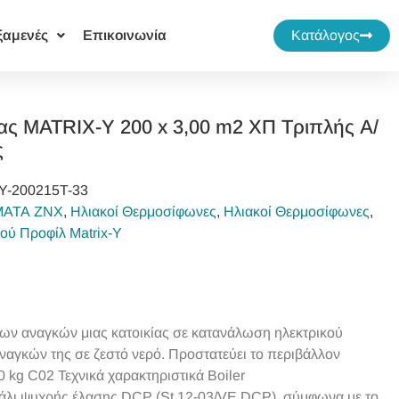
ξαμενές
Επικοινωνία
Κατάλογος
ς MATRIX-Y 200 x 3,00 m2 ΧΠ Τριπλής Α/
ς
Y-200215T-33
ΜΑΤΑ ΖΝΧ
,
Ηλιακοί Θερμοσίφωνες
,
Ηλιακοί Θερμοσίφωνες
,
ού Προφίλ Matrix-Y
ων αναγκών μιας κατοικίας σε κατανάλωση ηλεκτρικού
ναγκών της σε ζεστό νερό. Προστατεύει το περιβάλλον
00 kg C02
Τεχνικά χαρακτηριστικά Boiler
σάλι ψυχρής έλασης DCP (St 12-03/VE DCP), σύμφωνα με το