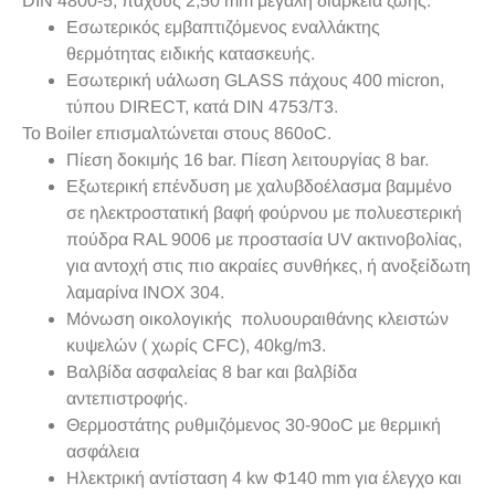
DIN 4800-5, πάχους 2,50 mm μεγάλη διάρκεια ζωής.
Εσωτερικός εμβαπτιζόμενος εναλλάκτης
θερμότητας ειδικής κατασκευής.
Εσωτερική υάλωση GLASS πάχους 400 micron,
τύπου DIRECT, κατά DIN 4753/T3.
Το Boiler επισμαλτώνεται στους 860
ο
C.
Πίεση δοκιμής 16 bar. Πίεση λειτουργίας 8 bar.
Εξωτερική επένδυση με χαλυβδοέλασμα βαμμένο
σε ηλεκτροστατική βαφή φούρνου με πολυεστερική
πούδρα RAL 9006 με προστασία UV ακτινοβολίας,
για αντοχή στις πιο ακραίες συνθήκες, ή ανοξείδωτη
λαμαρίνα INOX 304.
Μόνωση οικολογικής πολυουραιθάνης κλειστών
κυψελών ( χωρίς CFC), 40kg/m
3
.
Βαλβίδα ασφαλείας 8 bar και βαλβίδα
αντεπιστροφής.
Θερμοστάτης ρυθμιζόμενος 30-90
ο
C με θερμική
ασφάλεια
Ηλεκτρική αντίσταση 4 kw Φ140 mm για έλεγχο και