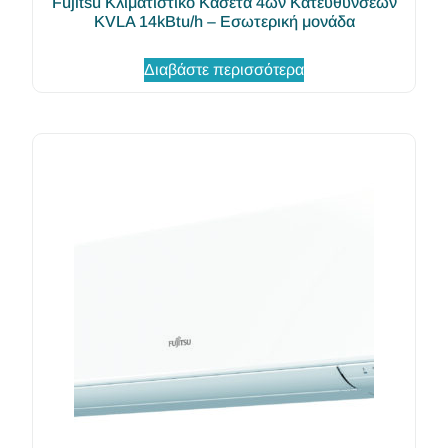
Fujitsu Κλιματιστικό Κασέτα 4ων Κατευθύνσεων
KVLA 14kBtu/h – Εσωτερική μονάδα
Διαβάστε περισσότερα