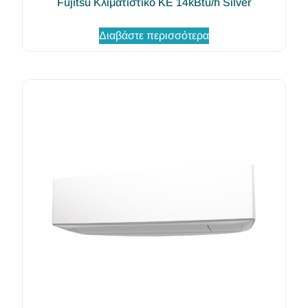
Fujitsu Κλιματιστικό KE 14kBtu/h Silver
Διαβάστε περισσότερα