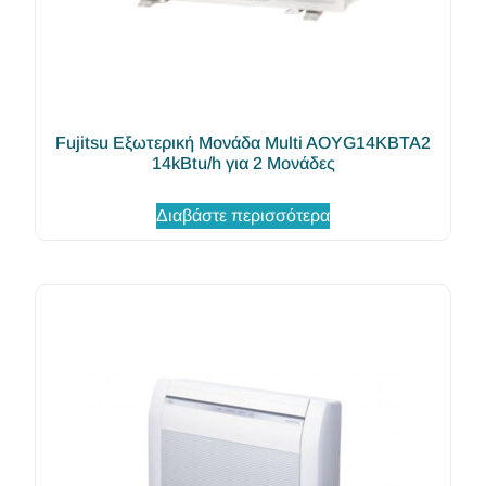
Fujitsu Εξωτερική Μονάδα Multi AOYG14KBTA2
14kBtu/h για 2 Μονάδες
Διαβάστε περισσότερα