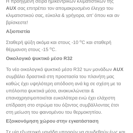
Η προηγμένη σειρά ημικεντρικών κλιματιστικών της
AUX
σας επιτρέπει τον απομακρυσμένο έλεγχο του
κλιματιστικού σας, εύκολα & γρήγορα, απ’ όπου και αν
βρίσκεστε!
Αξιοπιστία
o
Σταθερή ψύξη ακόμα και στους -10
C και σταθερή
o
θέρμανση στους -15
C.
Οικολογικό ψυκτικό μέσο R32
Το νέο οικολογικό ψυκτικό μέσο R32 των μονάδων
AUX
συμβάλει δραστικά στη προστασία του πλανήτη μας
καθώς έχει υψηλότερη απόδοση ανά kg σε σχέση με τα
υπόλοιπα ψυκτικά μέσα, ανακυκλώνεται &
επαναχρησιμοποιείται ευκολότερα ενώ έχει ελάχιστη
επίδραση στο στρώμα του όζοντος συμβάλλοντας έτσι
στη μείωση του φαινομένου του θερμοκηπίου.
Εξοικονόμηση χώρου στην εγκατάσταση
Σε μία εξωτερική μονάδα μπορούν να συνδεθούν έως και