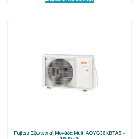
Fujitsu Εξωτερική Μονάδα Multi AOYG36KBTA5 –
36kBtu/h