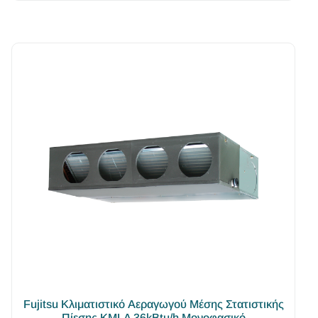
Fujitsu Κλιματιστικό Αεραγωγού Μέσης Στατιστικής
Πίεσης KMLA 36kBtu/h Μονοφασικό