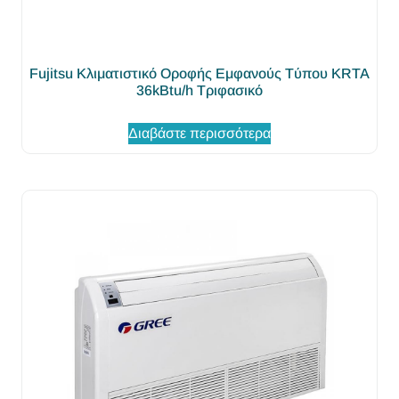
Fujitsu Κλιματιστικό Οροφής Eμφανούς Tύπου KRTA
36kBtu/h Τριφασικό
Διαβάστε περισσότερα