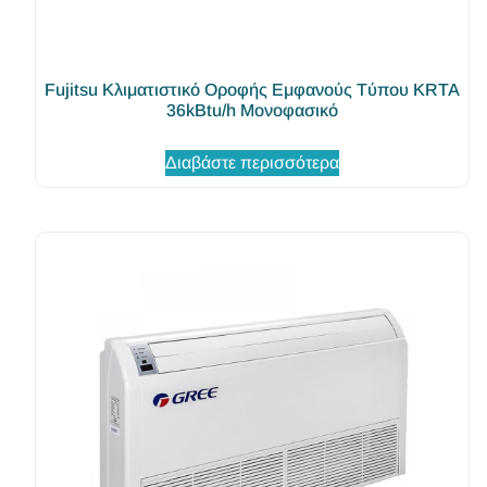
Fujitsu Κλιματιστικό Οροφής Eμφανούς Tύπου KRTA
36kBtu/h Μονοφασικό
Διαβάστε περισσότερα