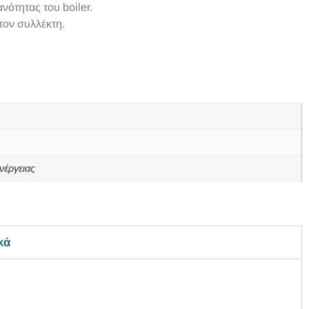
νότητας του boiler.
τον συλλέκτη.
νέργειας
κά