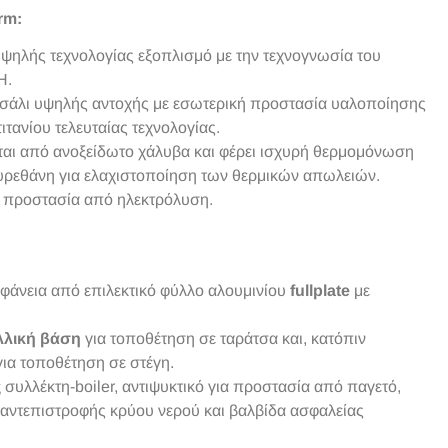
rm:
υψηλής τεχνολογίας εξοπλισμό με την τεχνογνωσία του
H.
τσάλι υψηλής αντοχής με εσωτερική προστασία υαλοποίησης
ιτανίου τελευταίας τεχνολογίας.
ται από ανοξείδωτο χάλυβα και φέρει ισχυρή θερμομόνωση
υρεθάνη για ελαχιστοποίηση των θερμικών απωλειών.
ή προστασία από ηλεκτρόλυση.
ιφάνεια από επιλεκτικό φύλλο αλουμινίου
fullplate
με
λλική βάση
για τοποθέτηση σε ταράτσα και, κατόπιν
για τοποθέτηση σε στέγη.
ς
συλλέκτη-boiler, αντιψυκτικό για προστασία από παγετό,
 αντεπιστροφής κρύου νερού και βαλβίδα ασφαλείας