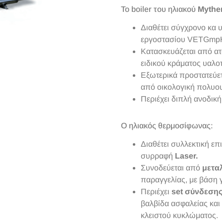
Το boiler του ηλιακού
Mythe
Διαθέτει σύγχρονο κα 
εργοστασίου VETGmp
Κατασκευάζεται από α
ειδικού κράματος υαλοτ
Εξωτερικά προστατεύε
από οικολογική πολυο
Περιέχει διπλή ανοδικ
Ο ηλιακός θερμοσίφωνας:
Διαθέτει συλλεκτική επ
συρραφή
Laser.
Συνοδεύεται από
μετα
παραγγελίας, με βάση 
Περιέχει
set σύνδεση
βαλβίδα ασφαλείας και
κλειστού κυκλώματος.