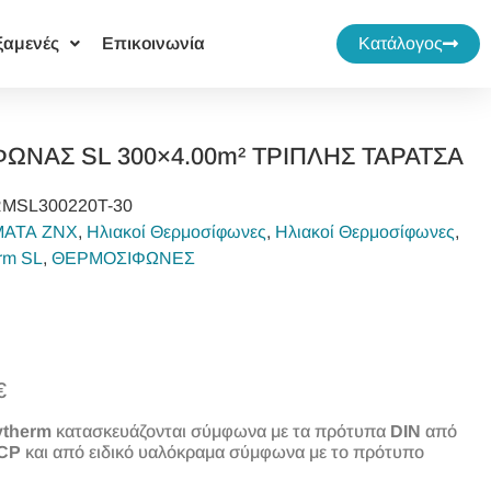
ξαμενές
Επικοινωνία
Κατάλογος
ΩΝΑΣ SL 300×4.00m² ΤΡΙΠΛΗΣ ΤΑΡΑΤΣΑ
MSL300220T-30
ΜΑΤΑ ΖΝΧ
,
Ηλιακοί Θερμοσίφωνες
,
Ηλιακοί Θερμοσίφωνες
,
rm SL
,
ΘΕΡΜΟΣΙΦΩΝΕΣ
€
therm
κατασκευάζονται σύμφωνα με τα πρότυπα
DIN
από
CP
και από ειδικό υαλόκραμα σύμφωνα με το πρότυπο